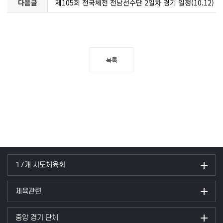
다음글
및 3일차 경기 전적(10.13)
제105회 전국체전 전남선수단 2일차 경기 일정(10.12)
및 1일차 경기 전적(10.11)
목록
17개 시도체육회
체육관련
중앙 경기 단체