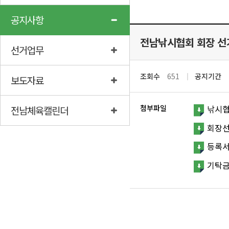
공지사항
전남낚시협회 회장 선
선거업무
조회수
651
공지기간
보도자료
첨부파일
낚시협
전남체육캘린더
회장선거
등록서류
기탁금.